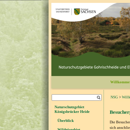
Willkomme
NSG
Will
Naturschutzgebiet
Königsbrücker Heide
Besucherp
Überblick
Die Besucher
sich anschli
Wildnisgebiet